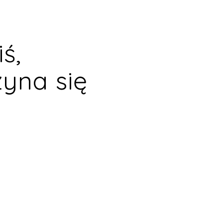
ś,
zyna się