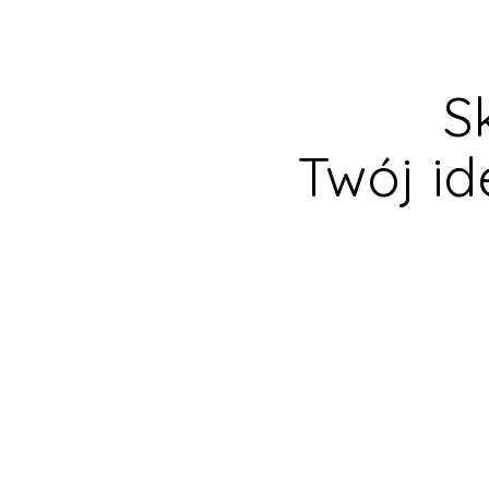
S
Twój id