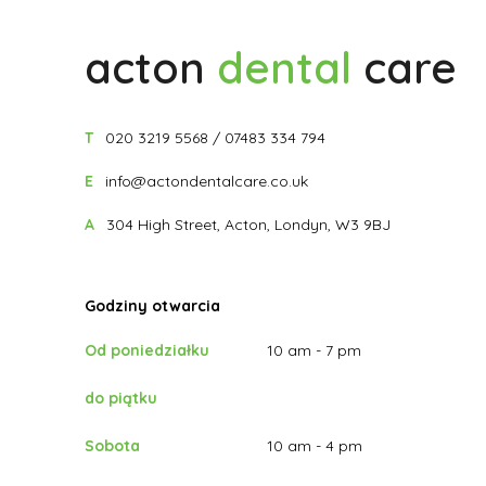
acton
dental
care
T
020 3219 5568
/
07483 334 794
E
info@actondentalcare.co.uk
A
304 High Street, Acton, Londyn, W3 9BJ
Godziny otwarcia
Od poniedziałku
10 am - 7 pm
do piątku
Sobota
10 am - 4 pm